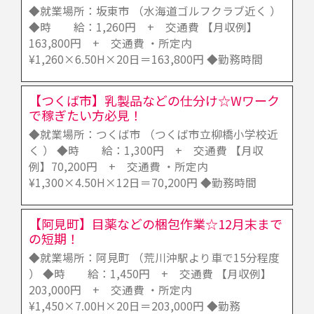
◆就業場所：坂東市 （水海道ゴルフクラブ近く ）
◆時 給：1,260円 + 交通費 【月収例】
163,800円 + 交通費 ・所定内
¥1,260×6.50H×20日＝163,800円 ◆勤務時間
【つくば市】乳製品などの仕分け☆Wワーク
で稼ぎたい方必見！
◆就業場所：つくば市 （つくば市立柳橋小学校近
く ） ◆時 給：1,300円 + 交通費 【月収
例】70,200円 + 交通費 ・所定内
¥1,300×4.50H×12日＝70,200円 ◆勤務時間
【阿見町】目薬などの梱包作業☆12月末まで
の短期！
◆就業場所：阿見町 （荒川沖駅より車で15分程度
） ◆時 給：1,450円 + 交通費 【月収例】
203,000円 + 交通費 ・所定内
¥1,450×7.00H×20日＝203,000円 ◆勤務