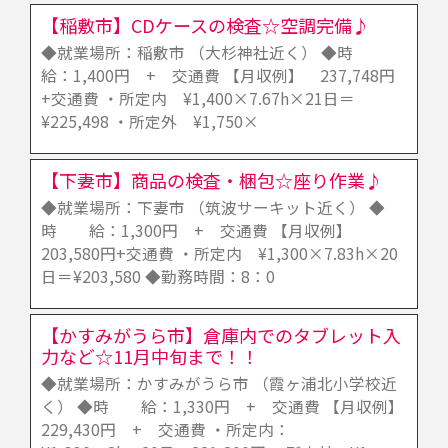
【稲敷市】CDケースの検査☆空調完備♪
◆就業場所：稲敷市 （大杉神社近く） ◆時
給：1,400円 + 交通費 【月収例】 237,748円
+交通費 ・所定内 ¥1,400×7.67h×21日＝
¥225,498 ・所定外 ¥1,750×
【下妻市】商品の検査・梱包☆座り作業♪
◆就業場所：下妻市 （筑波サーキット近く） ◆
時 給：1,300円 + 交通費 【月収例】
203,580円+交通費 ・所定内 ¥1,300×7.83h×20
日＝¥203,580 ◆勤務時間：8：0
【かすみがうら市】倉庫内でのタブレット入
力など☆11月中旬まで！！
◆就業場所：かすみがうら市 （霞ヶ浦北小学校近
く） ◆時 給：1,330円 + 交通費 【月収例】
229,430円 + 交通費 ・所定内：