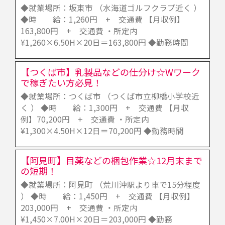
◆就業場所：坂東市 （水海道ゴルフクラブ近く ）
◆時 給：1,260円 + 交通費 【月収例】
163,800円 + 交通費 ・所定内
¥1,260×6.50H×20日＝163,800円 ◆勤務時間
【つくば市】乳製品などの仕分け☆Wワーク
で稼ぎたい方必見！
◆就業場所：つくば市 （つくば市立柳橋小学校近
く ） ◆時 給：1,300円 + 交通費 【月収
例】70,200円 + 交通費 ・所定内
¥1,300×4.50H×12日＝70,200円 ◆勤務時間
【阿見町】目薬などの梱包作業☆12月末まで
の短期！
◆就業場所：阿見町 （荒川沖駅より車で15分程度
） ◆時 給：1,450円 + 交通費 【月収例】
203,000円 + 交通費 ・所定内
¥1,450×7.00H×20日＝203,000円 ◆勤務