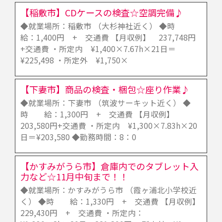
【稲敷市】CDケースの検査☆空調完備♪
◆就業場所：稲敷市 （大杉神社近く） ◆時
給：1,400円 + 交通費 【月収例】 237,748円
+交通費 ・所定内 ¥1,400×7.67h×21日＝
¥225,498 ・所定外 ¥1,750×
【下妻市】商品の検査・梱包☆座り作業♪
◆就業場所：下妻市 （筑波サーキット近く） ◆
時 給：1,300円 + 交通費 【月収例】
203,580円+交通費 ・所定内 ¥1,300×7.83h×20
日＝¥203,580 ◆勤務時間：8：0
【かすみがうら市】倉庫内でのタブレット入
力など☆11月中旬まで！！
◆就業場所：かすみがうら市 （霞ヶ浦北小学校近
く） ◆時 給：1,330円 + 交通費 【月収例】
229,430円 + 交通費 ・所定内：