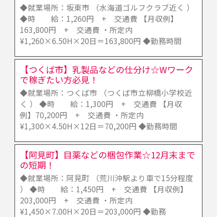
◆就業場所：坂東市 （水海道ゴルフクラブ近く ）
◆時 給：1,260円 + 交通費 【月収例】
163,800円 + 交通費 ・所定内
¥1,260×6.50H×20日＝163,800円 ◆勤務時間
【つくば市】乳製品などの仕分け☆Wワーク
で稼ぎたい方必見！
◆就業場所：つくば市 （つくば市立柳橋小学校近
く ） ◆時 給：1,300円 + 交通費 【月収
例】70,200円 + 交通費 ・所定内
¥1,300×4.50H×12日＝70,200円 ◆勤務時間
【阿見町】目薬などの梱包作業☆12月末まで
の短期！
◆就業場所：阿見町 （荒川沖駅より車で15分程度
） ◆時 給：1,450円 + 交通費 【月収例】
203,000円 + 交通費 ・所定内
¥1,450×7.00H×20日＝203,000円 ◆勤務