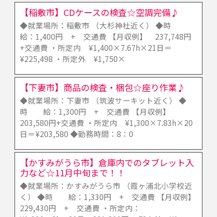
【稲敷市】CDケースの検査☆空調完備♪
◆就業場所：稲敷市 （大杉神社近く） ◆時
給：1,400円 + 交通費 【月収例】 237,748円
+交通費 ・所定内 ¥1,400×7.67h×21日＝
¥225,498 ・所定外 ¥1,750×
【下妻市】商品の検査・梱包☆座り作業♪
◆就業場所：下妻市 （筑波サーキット近く） ◆
時 給：1,300円 + 交通費 【月収例】
203,580円+交通費 ・所定内 ¥1,300×7.83h×20
日＝¥203,580 ◆勤務時間：8：0
【かすみがうら市】倉庫内でのタブレット入
力など☆11月中旬まで！！
◆就業場所：かすみがうら市 （霞ヶ浦北小学校近
く） ◆時 給：1,330円 + 交通費 【月収例】
229,430円 + 交通費 ・所定内：