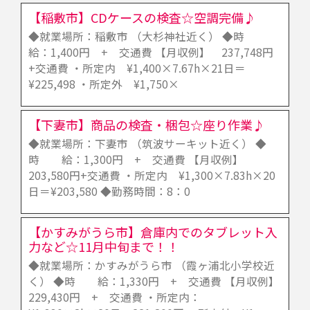
【稲敷市】CDケースの検査☆空調完備♪
◆就業場所：稲敷市 （大杉神社近く） ◆時
給：1,400円 + 交通費 【月収例】 237,748円
+交通費 ・所定内 ¥1,400×7.67h×21日＝
¥225,498 ・所定外 ¥1,750×
【下妻市】商品の検査・梱包☆座り作業♪
◆就業場所：下妻市 （筑波サーキット近く） ◆
時 給：1,300円 + 交通費 【月収例】
203,580円+交通費 ・所定内 ¥1,300×7.83h×20
日＝¥203,580 ◆勤務時間：8：0
【かすみがうら市】倉庫内でのタブレット入
力など☆11月中旬まで！！
◆就業場所：かすみがうら市 （霞ヶ浦北小学校近
く） ◆時 給：1,330円 + 交通費 【月収例】
229,430円 + 交通費 ・所定内：