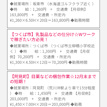
◆就業場所：坂東市 （水海道ゴルフクラブ近く ）
◆時 給：1,260円 + 交通費 【月収例】
163,800円 + 交通費 ・所定内
¥1,260×6.50H×20日＝163,800円 ◆勤務時間
【つくば市】乳製品などの仕分け☆Wワーク
で稼ぎたい方必見！
◆就業場所：つくば市 （つくば市立柳橋小学校近
く ） ◆時 給：1,300円 + 交通費 【月収
例】70,200円 + 交通費 ・所定内
¥1,300×4.50H×12日＝70,200円 ◆勤務時間
【阿見町】目薬などの梱包作業☆12月末まで
の短期！
◆就業場所：阿見町 （荒川沖駅より車で15分程度
） ◆時 給：1,450円 + 交通費 【月収例】
203,000円 + 交通費 ・所定内
¥1,450×7.00H×20日＝203,000円 ◆勤務