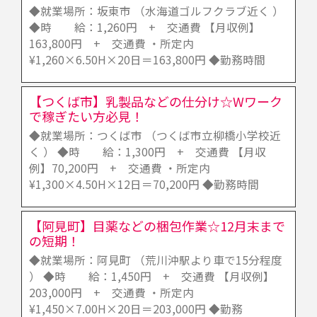
◆就業場所：坂東市 （水海道ゴルフクラブ近く ）
◆時 給：1,260円 + 交通費 【月収例】
163,800円 + 交通費 ・所定内
¥1,260×6.50H×20日＝163,800円 ◆勤務時間
【つくば市】乳製品などの仕分け☆Wワーク
で稼ぎたい方必見！
◆就業場所：つくば市 （つくば市立柳橋小学校近
く ） ◆時 給：1,300円 + 交通費 【月収
例】70,200円 + 交通費 ・所定内
¥1,300×4.50H×12日＝70,200円 ◆勤務時間
【阿見町】目薬などの梱包作業☆12月末まで
の短期！
◆就業場所：阿見町 （荒川沖駅より車で15分程度
） ◆時 給：1,450円 + 交通費 【月収例】
203,000円 + 交通費 ・所定内
¥1,450×7.00H×20日＝203,000円 ◆勤務