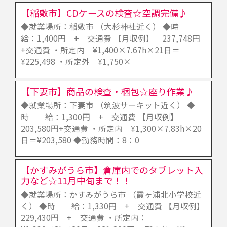
【稲敷市】CDケースの検査☆空調完備♪
◆就業場所：稲敷市 （大杉神社近く） ◆時
給：1,400円 + 交通費 【月収例】 237,748円
+交通費 ・所定内 ¥1,400×7.67h×21日＝
¥225,498 ・所定外 ¥1,750×
【下妻市】商品の検査・梱包☆座り作業♪
◆就業場所：下妻市 （筑波サーキット近く） ◆
時 給：1,300円 + 交通費 【月収例】
203,580円+交通費 ・所定内 ¥1,300×7.83h×20
日＝¥203,580 ◆勤務時間：8：0
【かすみがうら市】倉庫内でのタブレット入
力など☆11月中旬まで！！
◆就業場所：かすみがうら市 （霞ヶ浦北小学校近
く） ◆時 給：1,330円 + 交通費 【月収例】
229,430円 + 交通費 ・所定内：