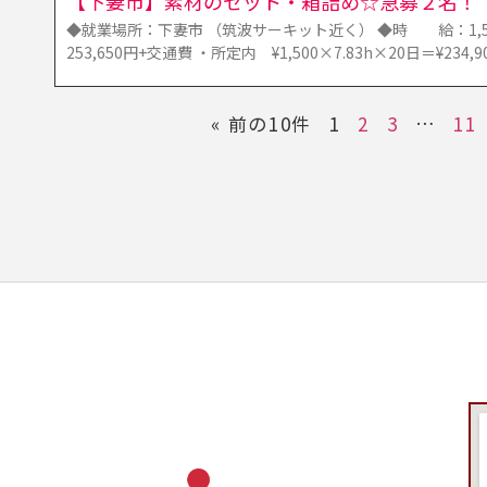
【下妻市】素材のセット・箱詰め☆急募２名！
◆就業場所：下妻市 （筑波サーキット近く） ◆時 給：1,
253,650円+交通費 ・所定内 ¥1,500×7.83h×20日＝¥234,9
« 前の10件
1
2
3
…
11