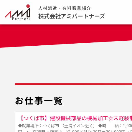
人材派遣・有料職業紹介
株式会社アミパートナーズ
お仕事一覧
【つくば市】建設機械部品の機械加工☆未経験者
◆就業場所：つくば市 （土浦イオン近く） ◆時 給：1,900円
円 + 交通費 ・所定内 ¥1,900×8H×20日＝304,000円 ・