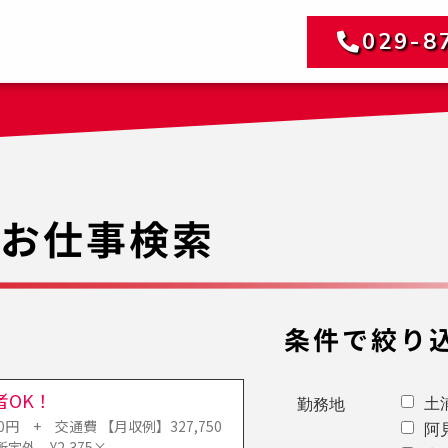
029-8
お仕事検索
条件で絞り
OK！
土
勤務地
 + 交通費 【月収例】327,750
阿
所定外 ¥2,375×