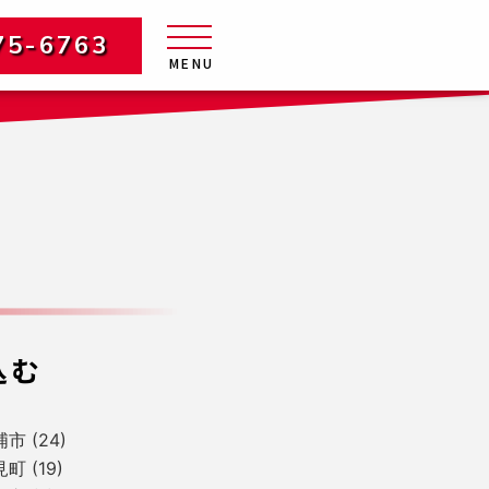
75-6763
MENU
込む
浦市
(24)
見町
(19)