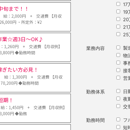
1
中旬まで！！
1
：2,000円 + 交通費 【月収
2
26,000円 ・所定外：¥2
2
2
業☆週3日～OK♪
1,260円 + 交通費 【月収例】
製
業務内容
63,800円 ◆勤務時間
物
事
稼ぎたい方必見！
接
給：1,300円 + 交通費 【月収
営
＝70,200円 ◆勤務時間
日
勤務体系
短期！
夜
交
：1,450円 + 交通費 【月収例】
3,000円 ◆勤務
フ
勤務時間
短