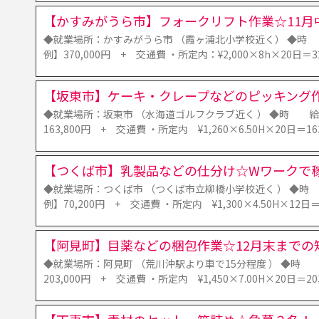
【かすみがうら市】フォークリフト作業☆11月
◆就業場所：かすみがうら市 （霞ヶ浦北小学校近く） ◆時 給
例】370,000円 + 交通費 ・所定内：¥2,000×8h×20日＝3
【坂東市】ケーキ・クレープなどのピッキング作
◆就業場所：坂東市 （水海道ゴルフクラブ近く ） ◆時 給：
163,800円 + 交通費 ・所定内 ¥1,260×6.50H×20日＝1
【つくば市】乳製品などの仕分け☆Wワークで
◆就業場所：つくば市 （つくば市立柳橋小学校近く ） ◆時 
例】70,200円 + 交通費 ・所定内 ¥1,300×4.50H×12日
【阿見町】目薬などの梱包作業☆12月末までの
◆就業場所：阿見町 （荒川沖駅より車で15分程度 ） ◆時 給
203,000円 + 交通費 ・所定内 ¥1,450×7.00H×20日＝20