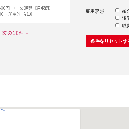
500円 + 交通費 【月収例】
紹
雇用形態
00 ・所定外 ¥1,8
派
職
次の10件 »