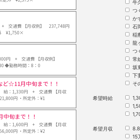
牛
つ
か
 交通費 【月収例】 237,748円
石
 ¥1,750×
稲
龍
つ
300円 + 交通費 【月収例】
常
,580 ◆勤務時間：8：0
坂
下
ど☆11月中旬まで！！
そ
：1,330円 + 交通費 【月収
1,
21,800円 ・所定外：¥1
希望時給
1,
1,
月中旬まで！！
：1,600円 + 交通費 【月収
8
希望月収
56,000円 ・所定外：¥2
1